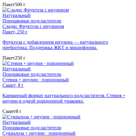
Пакет
500 г
Натуральный
Порошковые подсластители
Сладис Фруктоза с инулином
Пакет, 250 г
Фруктоза с добавлением инулина — натурального
пребиотика. Поддержка ЖКТ и микрофлоры.
Пакет
250 г
Натуральный
Порошковые подсластители
Стевия + инулин · порционный
Сашет, 8 г
Карманный формат натурального подсластителя. Стевия +
инулин в одной порционной упаковке.
Сашет
8 г
Натуральный
Порошковые подсластители
Сукралоза + инулин · порционный