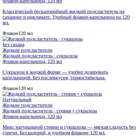
Флакон-капельница, 120 мл
Классический бескалорийный жидкий подсластитель на
сахарине и цикламате. Удобный флакон-капельница на 120
мл.
Флакон
120 мл
Без сахара
Жидкие подсластители
Жидкий подсластитель · сукралоза
Флакон-капельница, 120 мл
Сукралоза в жидкой форме — удобно дозировать
капельницей. Без послевкусия, термостабильна.
Флакон
120 мл
Натуральный
Жидкие подсластители
Жидкий подсластитель · стевия + сукралоза
Флакон-капельница, 120 мл
Микс натуральной стевии и сукралозы — мягкая сладость без
горечи. Без калорий, в удобном флаконе 120 мл.