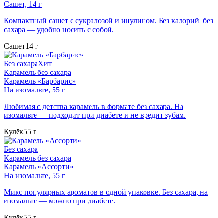
Сашет, 14 г
Компактный сашет с сукралозой и инулином. Без калорий, без
сахара — удобно носить с собой.
Сашет
14 г
Без сахара
Хит
Карамель без сахара
Карамель «Барбарис»
На изомальте, 55 г
Любимая с детства карамель в формате без сахара. На
изомальте — подходит при диабете и не вредит зубам.
Кулёк
55 г
Без сахара
Карамель без сахара
Карамель «Ассорти»
На изомальте, 55 г
Микс популярных ароматов в одной упаковке. Без сахара, на
изомальте — можно при диабете.
Кулёк
55 г