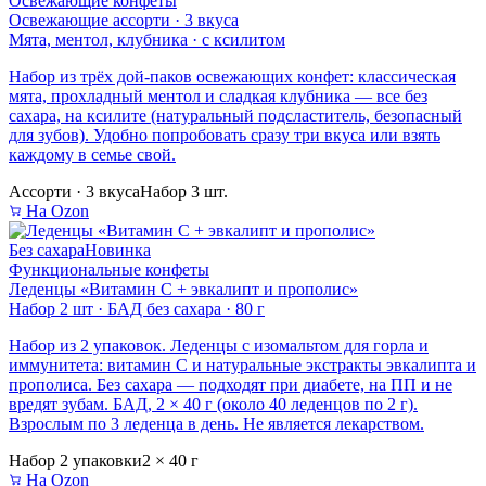
Освежающие конфеты
Освежающие ассорти · 3 вкуса
Мята, ментол, клубника · с ксилитом
Набор из трёх дой-паков освежающих конфет: классическая
мята, прохладный ментол и сладкая клубника — все без
сахара, на ксилите (натуральный подсластитель, безопасный
для зубов). Удобно попробовать сразу три вкуса или взять
каждому в семье свой.
Ассорти · 3 вкуса
Набор 3 шт.
На Ozon
Без сахара
Новинка
Функциональные конфеты
Леденцы «Витамин C + эвкалипт и прополис»
Набор 2 шт · БАД без сахара · 80 г
Набор из 2 упаковок. Леденцы с изомальтом для горла и
иммунитета: витамин C и натуральные экстракты эвкалипта и
прополиса. Без сахара — подходят при диабете, на ПП и не
вредят зубам. БАД, 2 × 40 г (около 40 леденцов по 2 г).
Взрослым по 3 леденца в день. Не является лекарством.
Набор 2 упаковки
2 × 40 г
На Ozon