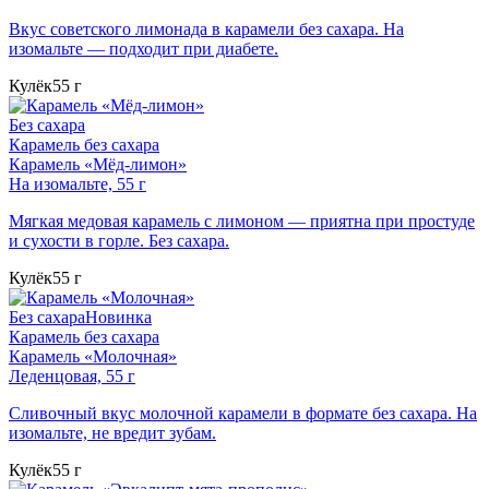
Вкус советского лимонада в карамели без сахара. На
изомальте — подходит при диабете.
Кулёк
55 г
Без сахара
Карамель без сахара
Карамель «Мёд-лимон»
На изомальте, 55 г
Мягкая медовая карамель с лимоном — приятна при простуде
и сухости в горле. Без сахара.
Кулёк
55 г
Без сахара
Новинка
Карамель без сахара
Карамель «Молочная»
Леденцовая, 55 г
Сливочный вкус молочной карамели в формате без сахара. На
изомальте, не вредит зубам.
Кулёк
55 г