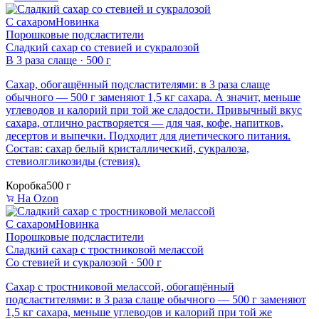
С сахаром
Новинка
Порошковые подсластители
Сладкий сахар со стевией и сукралозой
В 3 раза слаще · 500 г
Сахар, обогащённый подсластителями: в 3 раза слаще
обычного — 500 г заменяют 1,5 кг сахара. А значит, меньше
углеводов и калорий при той же сладости. Привычный вкус
сахара, отлично растворяется — для чая, кофе, напитков,
десертов и выпечки. Подходит для диетического питания.
Состав: сахар белый кристаллический, сукралоза,
стевиолгликозиды (стевия).
Коробка
500 г
На Ozon
С сахаром
Новинка
Порошковые подсластители
Сладкий сахар с тростниковой мелассой
Со стевией и сукралозой · 500 г
Сахар с тростниковой мелассой, обогащённый
подсластителями: в 3 раза слаще обычного — 500 г заменяют
1,5 кг сахара, меньше углеводов и калорий при той же