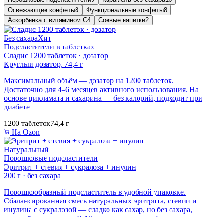
Освежающие конфеты
8
Функциональные конфеты
8
Аскорбинка с витамином C
4
Соевые напитки
2
Без сахара
Хит
Подсластители в таблетках
Сладис 1200 таблеток · дозатор
Круглый дозатор, 74,4 г
Максимальный объём — дозатор на 1200 таблеток.
Достаточно для 4–6 месяцев активного использования. На
основе цикламата и сахарина — без калорий, подходит при
диабете.
1200 таблеток
74,4 г
На Ozon
Натуральный
Порошковые подсластители
Эритрит + стевия + сукралоза + инулин
200 г · без сахара
Порошкообразный подсластитель в удобной упаковке.
Сбалансированная смесь натуральных эритрита, стевии и
инулина с сукралозой — сладко как сахар, но без сахара,