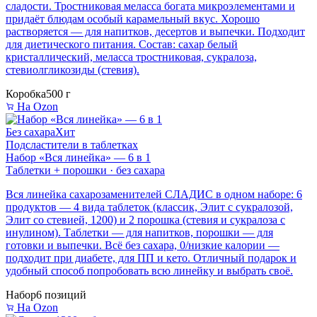
сладости. Тростниковая меласса богата микроэлементами и
придаёт блюдам особый карамельный вкус. Хорошо
растворяется — для напитков, десертов и выпечки. Подходит
для диетического питания. Состав: сахар белый
кристаллический, меласса тростниковая, сукралоза,
стевиолгликозиды (стевия).
Коробка
500 г
На Ozon
Без сахара
Хит
Подсластители в таблетках
Набор «Вся линейка» — 6 в 1
Таблетки + порошки · без сахара
Вся линейка сахарозаменителей СЛАДИС в одном наборе: 6
продуктов — 4 вида таблеток (классик, Элит с сукралозой,
Элит со стевией, 1200) и 2 порошка (стевия и сукралоза с
инулином). Таблетки — для напитков, порошки — для
готовки и выпечки. Всё без сахара, 0/низкие калории —
подходит при диабете, для ПП и кето. Отличный подарок и
удобный способ попробовать всю линейку и выбрать своё.
Набор
6 позиций
На Ozon