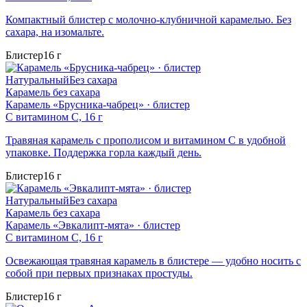
Компактный блистер с молочно-клубничной карамелью. Без
сахара, на изомальте.
Блистер
16 г
Натуральный
Без сахара
Карамель без сахара
Карамель «Брусника-чабрец» · блистер
С витамином C, 16 г
Травяная карамель с прополисом и витамином C в удобной
упаковке. Поддержка горла каждый день.
Блистер
16 г
Натуральный
Без сахара
Карамель без сахара
Карамель «Эвкалипт-мята» · блистер
С витамином C, 16 г
Освежающая травяная карамель в блистере — удобно носить с
собой при первых признаках простуды.
Блистер
16 г