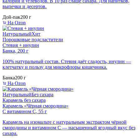
калорий и углеводов. В 10 раз слаще сахара. Для напитков,
выпечки и десертов.
Дой-пак
200 г
На Ozon
Натуральный
Хит
Порошковые подсластители
Стевия + инулин
Банка, 200 г
100% натуральный состав. Стевия даёт сладость, инулин —
клетчатку и пользу для микрофлоры кишечника.
Банка
200 г
На Ozon
Натуральный
Без сахара
Карамель без сахара
Карамель «Чёрная смородина»
С витамином C, 55 г
Карамель на изомальте с натуральным экстрактом чёрной
смородины и витамином C — насыщенный ягодный вкус без
сахара.