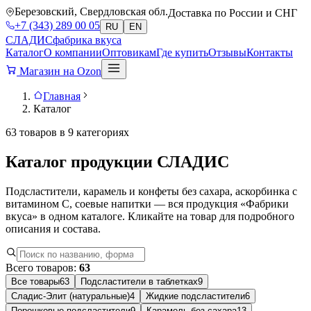
Березовский, Свердловская обл.
Доставка по России и СНГ
+7 (343) 289 00 05
RU
EN
СЛАДИС
фабрика вкуса
Каталог
О компании
Оптовикам
Где купить
Отзывы
Контакты
Магазин на Ozon
Главная
Каталог
63 товаров в 9 категориях
Каталог продукции
СЛАДИС
Подсластители, карамель и конфеты без сахара, аскорбинка с
витамином C, соевые напитки — вся продукция «Фабрики
вкуса» в одном каталоге. Кликайте на товар для подробного
описания и состава.
Всего товаров:
63
Все товары
63
Подсластители в таблетках
9
Сладис-Элит (натуральные)
4
Жидкие подсластители
6
Порошковые подсластители
9
Карамель без сахара
13