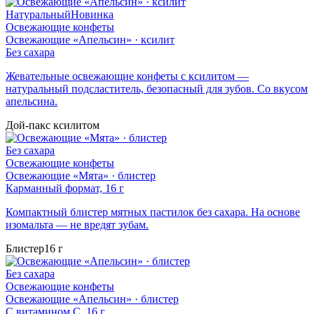
Натуральный
Новинка
Освежающие конфеты
Освежающие «Апельсин» · ксилит
Без сахара
Жевательные освежающие конфеты с ксилитом —
натуральный подсластитель, безопасный для зубов. Со вкусом
апельсина.
Дой-пак
с ксилитом
Без сахара
Освежающие конфеты
Освежающие «Мята» · блистер
Карманный формат, 16 г
Компактный блистер мятных пастилок без сахара. На основе
изомальта — не вредят зубам.
Блистер
16 г
Без сахара
Освежающие конфеты
Освежающие «Апельсин» · блистер
С витамином C, 16 г