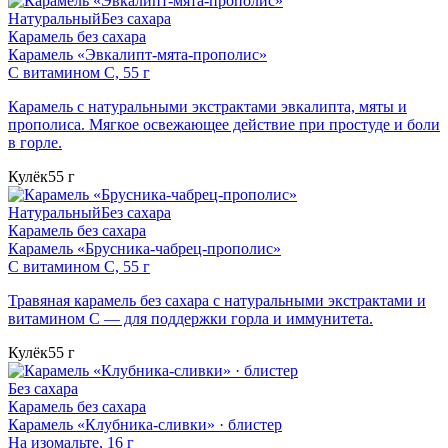
Натуральный
Без сахара
Карамель без сахара
Карамель «Эвкалипт-мята-прополис»
С витамином C, 55 г
Карамель с натуральными экстрактами эвкалипта, мяты и
прополиса. Мягкое освежающее действие при простуде и боли
в горле.
Кулёк
55 г
Натуральный
Без сахара
Карамель без сахара
Карамель «Брусника-чабрец-прополис»
С витамином C, 55 г
Травяная карамель без сахара с натуральными экстрактами и
витамином C — для поддержки горла и иммунитета.
Кулёк
55 г
Без сахара
Карамель без сахара
Карамель «Клубника-сливки» · блистер
На изомальте, 16 г