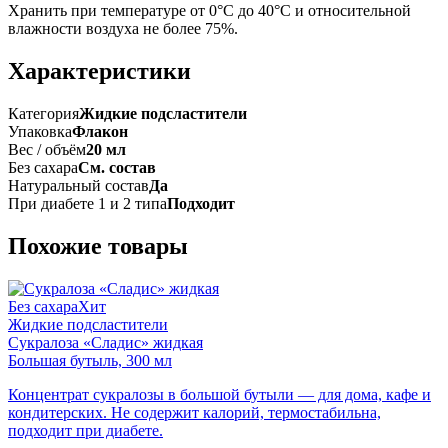
Хранить при температуре от 0°C до 40°C и относительной
влажности воздуха не более 75%.
Характеристики
Категория
Жидкие подсластители
Упаковка
Флакон
Вес / объём
20 мл
Без сахара
См. состав
Натуральный состав
Да
При диабете 1 и 2 типа
Подходит
Похожие товары
Без сахара
Хит
Жидкие подсластители
Сукралоза «Сладис» жидкая
Большая бутыль, 300 мл
Концентрат сукралозы в большой бутыли — для дома, кафе и
кондитерских. Не содержит калорий, термостабильна,
подходит при диабете.