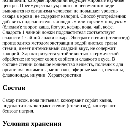
испытаний, которые проводили ведущие мировые научные
центры. Преимущества сукралозы: в неизменном виде
выводится из организма человека; не повышает уровень
сахара в крови; не содержит калорий. Способ употребления:
добавить подсластитель к холодным или горячим продуктам
(блюдам): творог, каша, йогурт, кефир, вода, чай, кофе.
Сладость 1 чайной ложки подсластителя соответствует
сладости 1 чайной ложки сахара. Экстракт стевии (стевиозид)
производится методом экстракции водой листьев травы
стевии, имеет интенсивный сладкий вкус, не содержит
калорий. Характеризуется устойчивостью к термической
обработке: не теряет своих свойств и сладкого вкуса. В
составе стевии большое количество веществ, полезных для
организма: витамины, минералы, эфирные масла, пектины,
флавоноиды, инулин. Характеристики
Состав
Сахар-песок, вода питьевая, консервант сорбат калия,
подсластитель экстракт стевии (стевиозид), консервант
бензоат натрия.
Условия хранения