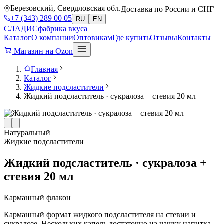
Березовский, Свердловская обл.
Доставка по России и СНГ
+7 (343) 289 00 05
RU
EN
СЛАДИС
фабрика вкуса
Каталог
О компании
Оптовикам
Где купить
Отзывы
Контакты
Магазин на Ozon
Главная
Каталог
Жидкие подсластители
Жидкий подсластитель · сукралоза + стевия 20 мл
Натуральный
Жидкие подсластители
Жидкий подсластитель · сукралоза +
стевия 20 мл
Карманный флакон
Карманный формат жидкого подсластителя на стевии и
сукралозе. Нескольких капель достаточно на чашку напитка.