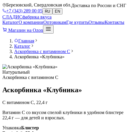
Березовский, Свердловская обл.
Доставка по России и СНГ
+7 (343) 289 00 05
RU
EN
СЛАДИС
фабрика вкуса
Каталог
О компании
Оптовикам
Где купить
Отзывы
Контакты
Магазин на Ozon
Главная
Каталог
Аскорбинка с витамином C
Аскорбинка «Клубника»
Натуральный
Аскорбинка с витамином C
Аскорбинка «Клубника»
С витамином C, 22,4 г
Витамин C со вкусом спелой клубники в удобном блистере
22,4 г — для детей и взрослых.
Упаковка
Блистер