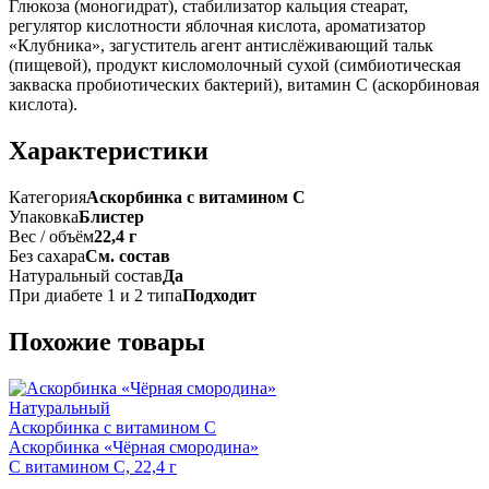
Глюкоза (моногидрат), стабилизатор кальция стеарат,
регулятор кислотности яблочная кислота, ароматизатор
«Клубника», загуститель агент антислёживающий тальк
(пищевой), продукт кисломолочный сухой (симбиотическая
закваска пробиотических бактерий), витамин С (аскорбиновая
кислота).
Характеристики
Категория
Аскорбинка с витамином C
Упаковка
Блистер
Вес / объём
22,4 г
Без сахара
См. состав
Натуральный состав
Да
При диабете 1 и 2 типа
Подходит
Похожие товары
Натуральный
Аскорбинка с витамином C
Аскорбинка «Чёрная смородина»
С витамином C, 22,4 г