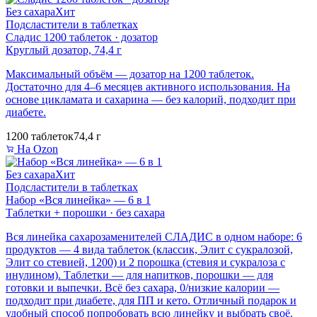
Без сахара
Хит
Подсластители в таблетках
Сладис 1200 таблеток · дозатор
Круглый дозатор, 74,4 г
Максимальный объём — дозатор на 1200 таблеток.
Достаточно для 4–6 месяцев активного использования. На
основе цикламата и сахарина — без калорий, подходит при
диабете.
1200 таблеток
74,4 г
На Ozon
Без сахара
Хит
Подсластители в таблетках
Набор «Вся линейка» — 6 в 1
Таблетки + порошки · без сахара
Вся линейка сахарозаменителей СЛАДИС в одном наборе: 6
продуктов — 4 вида таблеток (классик, Элит с сукралозой,
Элит со стевией, 1200) и 2 порошка (стевия и сукралоза с
инулином). Таблетки — для напитков, порошки — для
готовки и выпечки. Всё без сахара, 0/низкие калории —
подходит при диабете, для ПП и кето. Отличный подарок и
удобный способ попробовать всю линейку и выбрать своё.