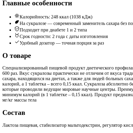
Главные особенности
Калорийность: 248 ккал (1038 кДж)
На сукралозе — современный заменитель сахара без п
Подходит при диабете 1 и 2 типа
Срок годности: 2 года с даты изготовления
Удобный дозатор — точная порция за раз
О товаре
Специализированный пищевой продукт диетического профилакти
600 раз. Вкус сукралозы практически не отличим от вкуса тр
сахара, находящихся на диетах, а также для людей больных сах
калорий, а 1 таблетка – всего 0,15 ккал. Сукралоза абсолютно 
которые проводили ведущие мировые научные центры. Преимуще
минимум калорий (в 1 таблетке – 0,15 ккал). Продукт предназ
мг/кг массы тела
Состав
Лактоза пищевая, стабилизатор мальтодекстрин, регулятор кисл