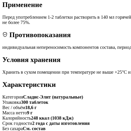
Применение
Перед употреблением 1-2 таблетки растворить в 140 мл горяче
не более 75%.
Противопоказания
индивидуальная непереносимость компонентов состава, перио
Условия хранения
Хранить в сухом помещении при температуре не выше +25°С и 
Характеристики
Категория
Сладис-Элит (натуральные)
Упаковка
300 таблеток
Вес / объём
18,6 г
Масса нетто
9 г
Калорийность
248 ккал (1038 кДж)
Срок годности
2 года с даты изготовления
Без сахара
См. состав