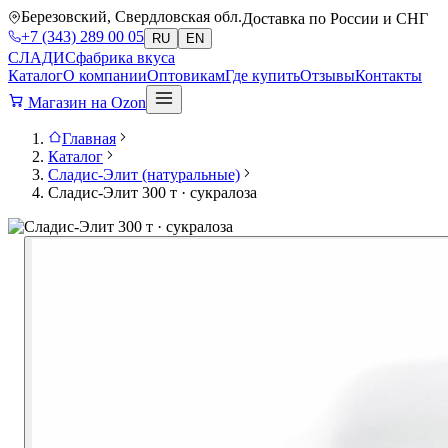
Березовский, Свердловская обл.
Доставка по России и СНГ
+7 (343) 289 00 05
RU
EN
СЛАДИС
фабрика вкуса
Каталог
О компании
Оптовикам
Где купить
Отзывы
Контакты
Магазин на Ozon
Главная
Каталог
Сладис-Элит (натуральные)
Сладис-Элит 300 т · сукралоза