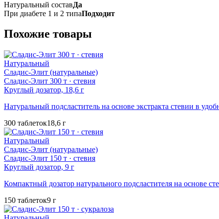
Натуральный состав
Да
При диабете 1 и 2 типа
Подходит
Похожие товары
Натуральный
Сладис-Элит (натуральные)
Сладис-Элит 300 т · стевия
Круглый дозатор, 18,6 г
Натуральный подсластитель на основе экстракта стевии в удобн
300 таблеток
18,6 г
Натуральный
Сладис-Элит (натуральные)
Сладис-Элит 150 т · стевия
Круглый дозатор, 9 г
Компактный дозатор натурального подсластителя на основе ст
150 таблеток
9 г
Натуральный