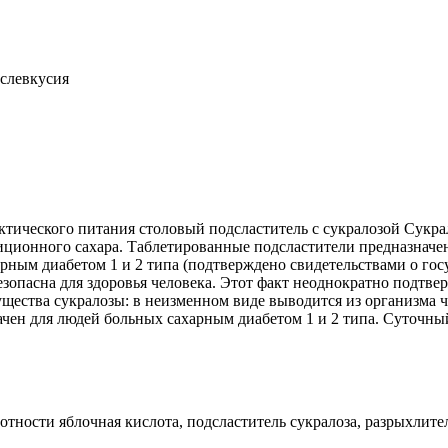
ослевкусия
ческого питания столовый подсластитель с сукралозой Сукралоз
адиционного сахара. Таблетированные подсластители предназнач
арным диабетом 1 и 2 типа (подтверждено свидетельствами о гос
безопасна для здоровья человека. Этот факт неоднократно подтвер
ства сукралозы: в неизменном виде выводится из организма че
начен для людей больных сахарным диабетом 1 и 2 типа. Суточн
отности яблочная кислота, подсластитель сукралоза, разрыхлите