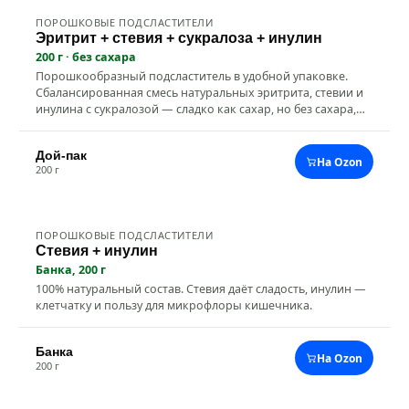
ПОРОШКОВЫЕ ПОДСЛАСТИТЕЛИ
Натуральный
Эритрит + стевия + сукралоза + инулин
200 г · без сахара
Порошкообразный подсластитель в удобной упаковке.
Сбалансированная смесь натуральных эритрита, стевии и
инулина с сукралозой — сладко как сахар, но без сахара,
калорий и углеводов. В 10 раз слаще сахара. Для напитков,
выпечки и десертов.
Дой-пак
На Ozon
200 г
ПОРОШКОВЫЕ ПОДСЛАСТИТЕЛИ
Натуральный
Хит
Стевия + инулин
Банка, 200 г
100% натуральный состав. Стевия даёт сладость, инулин —
клетчатку и пользу для микрофлоры кишечника.
Банка
На Ozon
200 г