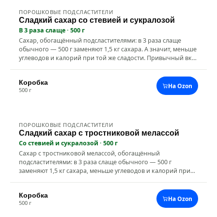
ПОРОШКОВЫЕ ПОДСЛАСТИТЕЛИ
С сахаром
Новинка
Сладкий сахар со стевией и сукралозой
В 3 раза слаще · 500 г
Сахар, обогащённый подсластителями: в 3 раза слаще
обычного — 500 г заменяют 1,5 кг сахара. А значит, меньше
углеводов и калорий при той же сладости. Привычный вкус
сахара, отлично растворяется — для чая, кофе, напитков,
десертов и выпечки. Подходит для диетического питания.
Коробка
Состав: сахар белый кристаллический, сукралоза,
На Ozon
500 г
стевиолгликозиды (стевия).
ПОРОШКОВЫЕ ПОДСЛАСТИТЕЛИ
С сахаром
Новинка
Сладкий сахар с тростниковой мелассой
Со стевией и сукралозой · 500 г
Сахар с тростниковой мелассой, обогащённый
подсластителями: в 3 раза слаще обычного — 500 г
заменяют 1,5 кг сахара, меньше углеводов и калорий при
той же сладости. Тростниковая меласса богата
микроэлементами и придаёт блюдам особый карамельный
Коробка
вкус. Хорошо растворяется — для напитков, десертов и
На Ozon
500 г
выпечки. Подходит для диетического питания. Состав:
сахар белый кристаллический, меласса тростниковая,