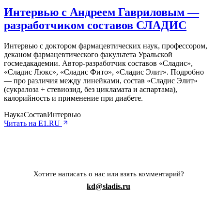
Интервью с Андреем Гавриловым —
разработчиком составов СЛАДИС
Интервью с доктором фармацевтических наук, профессором,
деканом фармацевтического факультета Уральской
госмедакадемии. Автор-разработчик составов «Сладис»,
«Сладис Люкс», «Сладис Фито», «Сладис Элит». Подробно
— про различия между линейками, состав «Сладис Элит»
(сукралоза + стевиозид, без цикламата и аспартама),
калорийность и применение при диабете.
Наука
Состав
Интервью
Читать на E1.RU
Хотите написать о нас или взять комментарий?
kd@sladis.ru