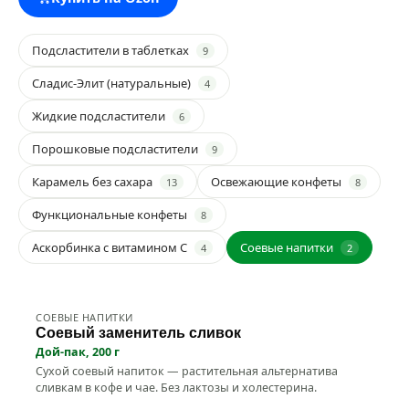
Подсластители в таблетках
9
Сладис-Элит (натуральные)
4
Жидкие подсластители
6
Порошковые подсластители
9
Карамель без сахара
Освежающие конфеты
13
8
Функциональные конфеты
8
Аскорбинка с витамином C
Соевые напитки
4
2
СОЕВЫЕ НАПИТКИ
Натуральный
Соевый заменитель сливок
Дой-пак, 200 г
Сухой соевый напиток — растительная альтернатива
сливкам в кофе и чае. Без лактозы и холестерина.