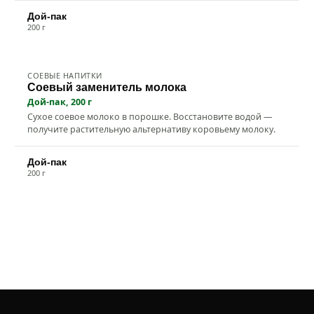
Дой-пак
200 г
СОЕВЫЕ НАПИТКИ
Натуральный
Соевый заменитель молока
Дой-пак, 200 г
Сухое соевое молоко в порошке. Восстановите водой —
получите растительную альтернативу коровьему молоку.
Дой-пак
200 г